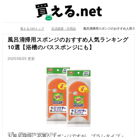
買える.netトップ
生活雑貨・日用品
風呂清掃用スポンジのおすすめ人気ラ
風呂清掃用スポンジのおすすめ人気ランキング
10選【浴槽のバススポンジにも】
2025/06/25 更新
出典：
https://www.amazon.co.jp
お風呂掃除に必要なスポンジですが、ブラシタイプ・