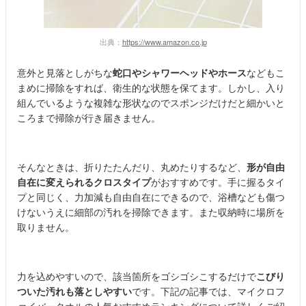
出典：
https://www.amazon.co.jp
意外と見落としがちな
蛇口やシャワーヘッド
や
ホース
などもこ
まめに掃除をすれば、衛生的な状態を保てます。しかし、入り
組んでいるような複雑な形状なのでスポンジだけだと細かいと
ころまで掃除が行き届きません。
そんなときは、折りたたんだり、丸めたりするなど、
形が自由
自在に変えられる
クロスタイプ
がおすすめです。手に握るタイ
プと同じく、力加減も自由自在にできるので、浴槽なども傷つ
けないうえに細部の汚れを掃除できます。また収納時に場所を
取りません。
力を込めやすいので、該当箇所をゴシゴシこするだけで
こびり
ついた汚れも落としやすい
です。下記の記事では、マイクロフ
ァイバータオルの人気おすすめランキングについて詳しくご紹