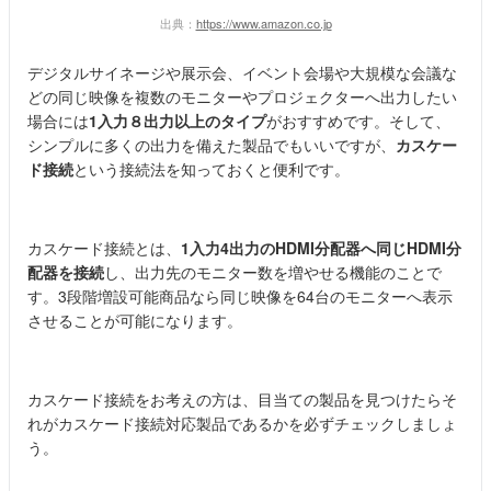
出典：
https://www.amazon.co.jp
デジタルサイネージや展示会、イベント会場や大規模な会議な
どの同じ映像を複数のモニターやプロジェクターへ出力したい
場合には
1入力８出力以上のタイプ
がおすすめです。そして、
シンプルに多くの出力を備えた製品でもいいですが、
カスケー
ド接続
という接続法を知っておくと便利です。
カスケード接続とは、
1入力4出力のHDMI分配器へ同じHDMI分
配器を接続
し、出力先のモニター数を増やせる機能のことで
す。3段階増設可能商品なら同じ映像を64台のモニターへ表示
させることが可能になります。
カスケード接続をお考えの方は、目当ての製品を見つけたらそ
れがカスケード接続対応製品であるかを必ずチェックしましょ
う。