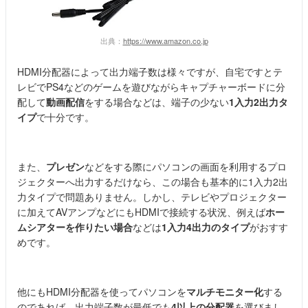
出典：
https://www.amazon.co.jp
HDMI分配器によって出力端子数は様々ですが、自宅ですとテ
レビでPS4などのゲームを遊びながらキャプチャーボードに分
配して
動画配信
をする場合などは、端子の少ない
1入力2出力タ
イプ
で十分です。
また、
プレゼン
などをする際にパソコンの画面を利用するプロ
ジェクターへ出力するだけなら、この場合も基本的に1入力2出
力タイプで問題ありません。しかし、テレビやプロジェクター
に加えてAVアンプなどにもHDMIで接続する状況、例えば
ホー
ムシアターを作りたい場合
などは
1入力4出力のタイプ
がおすす
めです。
他にもHDMI分配器を使ってパソコンを
マルチモニター化
する
のであれば、出力端子数が最低でも
4以上の分配器
を選びまし