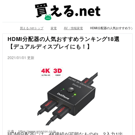
買える.netトップ
家電
AV・情報家電
HDMI分配器の人気おすすめラ
HDMI分配器の人気おすすめランキング18選
【デュアルディスプレイにも！】
2021/01/01 更新
出典：
https://www.amazon.co.jp
HDMI分配器には、4K接続が可能なものや、2入力1出