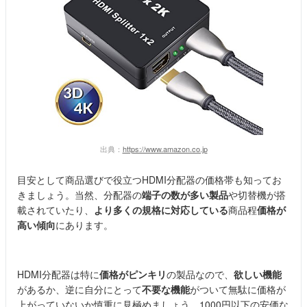
出典：
https://www.amazon.co.jp
目安として商品選びで役立つHDMI分配器の価格帯も知ってお
きましょう。当然、分配器の
端子の数が多い製品
や切替機が搭
載されていたり、
より多くの規格に対応している
商品程
価格が
高い傾向
にあります。
HDMI分配器は特に
価格がピンキリ
の製品なので、
欲しい機能
があるか、逆に自分にとって
不要な機能
がついて無駄に価格が
上がっていないか慎重に見極めましょう。1000円以下の安価な