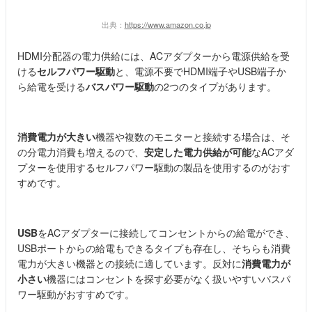
出典：
https://www.amazon.co.jp
HDMI分配器の電力供給には、ACアダプターから電源供給を受
ける
セルフパワー駆動
と、電源不要でHDMI端子やUSB端子か
ら給電を受ける
バスパワー駆動
の2つのタイプがあります。
消費電力が大きい
機器や複数のモニターと接続する場合は、そ
の分電力消費も増えるので、
安定した電力供給が可能
なACアダ
プターを使用するセルフパワー駆動の製品を使用するのがおす
すめです。
USB
をACアダプターに接続してコンセントからの給電ができ、
USBポートからの給電もできるタイプも存在し、そちらも消費
電力が大きい機器との接続に適しています。反対に
消費電力が
小さい
機器にはコンセントを探す必要がなく扱いやすいバスパ
ワー駆動がおすすめです。