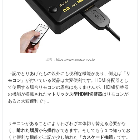
出典：
https://www.amazon.co.jp
上記でとりあげたもの以外にも便利な機能があり、例えば「
リ
モコン
」が付いている製品は大変便利です。HDMI分配器とし
て使用する場合リモコンの恩恵はありませんが、HDMI切替器
の機能が搭載された
マトリックス型HDMI切替器
はリモコンが
あると大変便利です。
リモコンがあることによりわざわざ本体切り替える必要がな
く、
離れた場所から操作
ができます。そしてもう１つ知ってお
くと便利な機能が上記で少し触れた「
カスケード接続
」です。