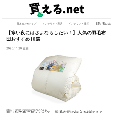
買える.netトップ
インテリア・家具
インテリア・雑貨
【寒い夜にはさ
【寒い夜にはさよならしたい！】人気の羽毛布
団おすすめ10選
2020/11/20 更新
出典：
https://www.amazon.co.jp
寒い冬の夜に耐えかねて、羽毛布団の購入を検討され