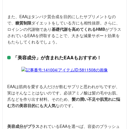
また、EAAはタンパク質合成を目的にしたサプリメントなの
で、
糖質制限
ダイエットをしている方にも相性抜群。さらに、
ロイシンの代謝物であり
基礎代謝を高めてくれるHMB
がプラス
されているEAAを摂取することで、大きな減量サポート効果を
もたらしてくれるでしょう。
「美容成分」が含まれたEAAもおすすめ！
EAAは筋肉を愛する人だけが飲むサプリと思われがちですが、
実はそんなことはないのです。必須アミノ酸は髪の毛やお肌、
爪などを作り出す材料。そのため、
髪の潤い不足や肌荒れに悩
む方の美容目的にも大人気
なのです。
美容成分がプラス
されているEAAを選べば、容姿のブラッシュ