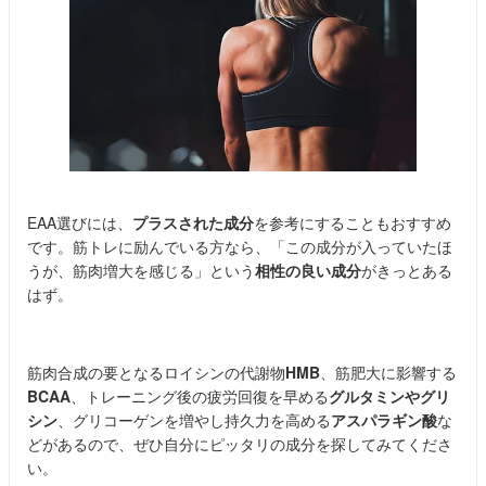
EAA選びには、
プラスされた成分
を参考にすることもおすすめ
です。筋トレに励んでいる方なら、「この成分が入っていたほ
うが、筋肉増大を感じる」という
相性の良い成分
がきっとある
はず。
筋肉合成の要となるロイシンの代謝物
HMB
、筋肥大に影響する
BCAA
、トレーニング後の疲労回復を早める
グルタミンやグリ
シン
、グリコーゲンを増やし持久力を高める
アスパラギン酸
な
どがあるので、ぜひ自分にピッタリの成分を探してみてくださ
い。