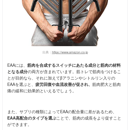
出典：
https://www.amazon.co.jp
EAAには、
筋肉を合成するスイッチにあたる成分と筋肉の材料
となる成分
の両方が含まれています。筋トレで筋肉をつけるこ
とが目的なら、それに加えてβアラニンやシトルリン入りの
EAAを選ぶと、
疲労回復や血流改善が促され、
筋肉肥大と筋肉
痛の緩和に効果的といえるでしょう。
また、サプリの種類によってEAAの配合量に差があるため、
EAA高配合のタイプを選ぶ
ことで、筋肉の成長をより促すこと
ができます。