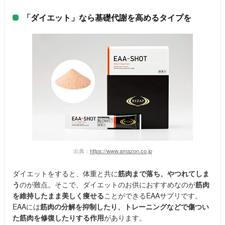
「ダイエット」なら基礎代謝を高めるタイプを
出典：
https://www.amazon.co.jp
ダイエットをすると、体重と共に
筋肉まで落ち、やつれ
てしま
う
のが難点。そこで、ダイエットのお供におすすめなのが
筋肉
を維持したまま美しく痩せる
ことができるEAAサプリです。
EAAには
筋肉の分解を抑制したり、トレーニングなどで傷つい
た筋肉を修復したりする作用
があります。