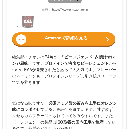
出典：
https://www.amazon.co.jp
Amazonで詳細を見る
編集部イチオシのEAAは、
「ビーレジェンド 夕焼けオレ
ンジ風味」
です。
プロテインで有名なビーレジェンド
から
ついにEAAが発売されたとあって大人気です。フレーバー
のネーミングも、プロテインシリーズに引き続きユニーク
で気を惹きます。
気になる味ですが、
必須アミノ酸の苦みを上手にオレンジ
味にコラボさせている
と高評価を得ています。甘すぎず、
クセもカムフラージュされていて飲みやすいです。また、
ビーレジェンドの製品は
ISO取得の国内工場で生産
してい
るので、品質や安全性もバッチリ。