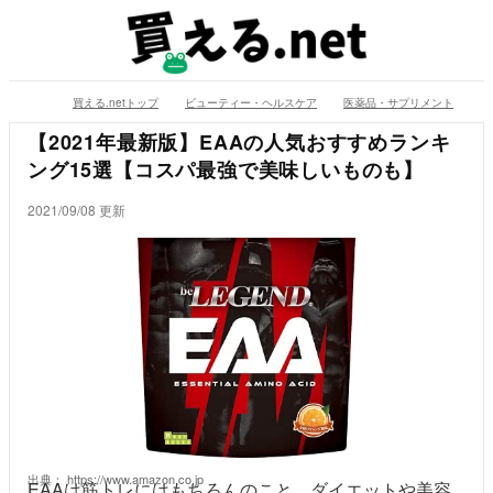
買える.netトップ
ビューティー・ヘルスケア
医薬品・サプリメント
【
【2021年最新版】EAAの人気おすすめランキ
ング15選【コスパ最強で美味しいものも】
2021/09/08 更新
出典：
https://www.amazon.co.jp
EAAは筋トレにはもちろんのこと、ダイエットや美容